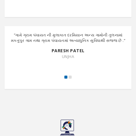
"
ગામે ગ્રામ પંચાયત ની મુલાકાત દરમિયાન અન્ય ગામોની તુલનામાં
"
ગા
મકતુપુર ગામ તથા ગ્રામ પંચાયતમાં અત્યાધુનિક સુવિધાથી સજ્જ છે .
"
થયે
PARESH PATEL
UNJHA