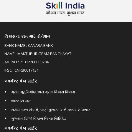
વિકાસના કામ માટે ડોનેશન
BANK NAME : CANARA BANK
NAME : MAKTUPUR GRAM PANCHAYAT
A/C NO : 71312200000784
IFSC : CNRB0017131
ગવર્મેન્ટ વેબ સાઈટ
ગ્રામ ગૃહનિર્માણ અને ગ્રામ વિકાસ વિભાગ
ભારતીય ડાક
નર્મદા, જળ સંપત્તિ, પાણી પુરવઠા અને કલ્પસર વિભાગ
ગુજરાત ઊર્જા વિકાસ નિગમ લિમિટેડ
ગવર્મેન્ટ વેબ સાઈટ