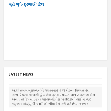
શ્રી ભુપેન્દ્રભાઈ પટેલ
માનની
શ્રી
LATEST NEWS
ડોર ટુ ડોર ઘન કચરાના નિકાલ સારું તમામ ઘરોમાં કચરાપેટીઓનું
વિતરણ ટૂંક સમયમાં કરવામાં આવશે
આથી તમામ ગ્રામજનોને જણાવવાનું કે જે કોઈના મિલ્કત વેરા
ભરપાઈ કરવાના બાકી હોય તેવા ગ્રામ પંચાયત ખાતે રૂબરૂ આવીને
અથવા તો વેબ સાઈટના માધ્યમથી વેરા બાકીદારોની યાદીમાં જઈ
ક્યુઆર કોડ(યુ પી આઈ) થી સીધો વેરો ભરી શકે છે .... આભાર