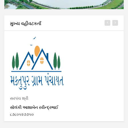
મુખ્ય વહીવટકર્તા
સરપંચ શ્રી
તલ
સોલંકી આશાબેન રવીન્દ્રભાઈ
રા
૮૭૮૦૫૨૭૭૫૦
૯