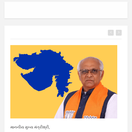
માનનીય મુખ્ય મંત્રીશ્રી,